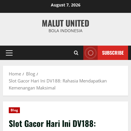
Skip
August 7, 2026
to
content
MALUT UNITED
BOLA INDONESIA
SUBSCRIBE
Primary
Menu
Home
Blog
Slot Gacor Hari Ini DV188: Rahasia Mendapatkan
Kemenangan Maksimal
Blog
Slot Gacor Hari Ini DV188: