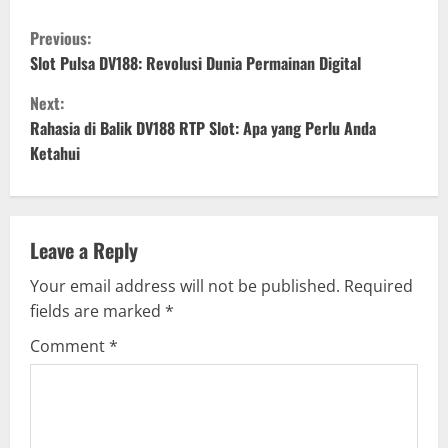
C
Previous:
o
Slot Pulsa DV188: Revolusi Dunia Permainan Digital
Next:
n
Rahasia di Balik DV188 RTP Slot: Apa yang Perlu Anda
t
Ketahui
i
n
Leave a Reply
u
Your email address will not be published.
Required
fields are marked
*
e
Comment
*
R
e