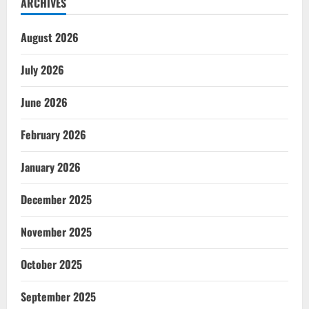
ARCHIVES
August 2026
July 2026
June 2026
February 2026
January 2026
December 2025
November 2025
October 2025
September 2025