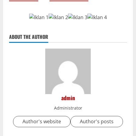
ABOUT THE AUTHOR
admin
Administrator
Author's website
Author's posts