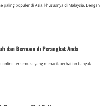
ne paling populer di Asia, khususnya di Malaysia. Dengan
h dan Bermain di Perangkat Anda
o online terkemuka yang menarik perhatian banyak