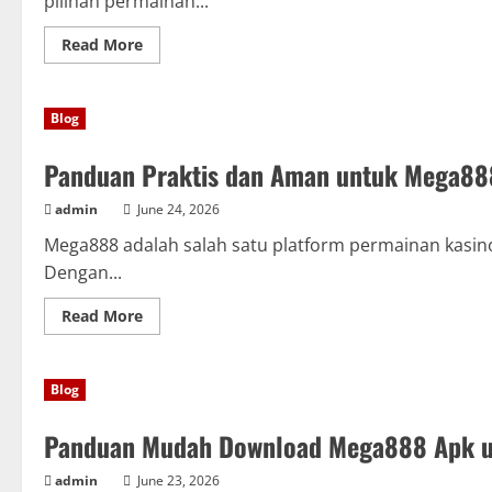
pilihan permainan...
Read
Read More
more
about
Mega888:
Panduan
Blog
Singkat
untuk
Pemula
Panduan Praktis dan Aman untuk Mega88
admin
June 24, 2026
Mega888 adalah salah satu platform permainan kasino 
Dengan...
Read
Read More
more
about
Panduan
Praktis
Blog
dan
Aman
untuk
Panduan Mudah Download Mega888 Apk un
Mega888
Download
admin
June 23, 2026