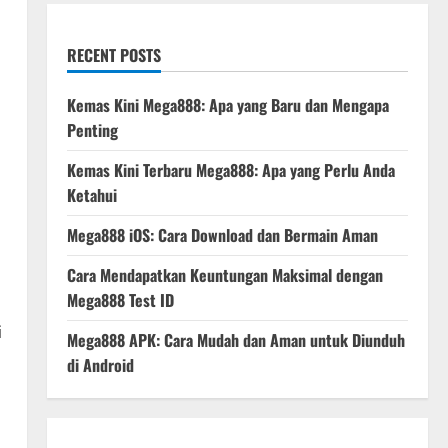
RECENT POSTS
Kemas Kini Mega888: Apa yang Baru dan Mengapa
Penting
Kemas Kini Terbaru Mega888: Apa yang Perlu Anda
Ketahui
Mega888 iOS: Cara Download dan Bermain Aman
Cara Mendapatkan Keuntungan Maksimal dengan
Mega888 Test ID
i
Mega888 APK: Cara Mudah dan Aman untuk Diunduh
di Android