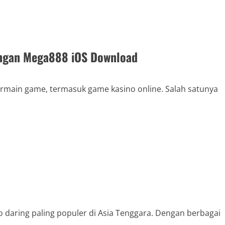
ngan Mega888 iOS Download
rmain game, termasuk game kasino online. Salah satunya
 daring paling populer di Asia Tenggara. Dengan berbagai