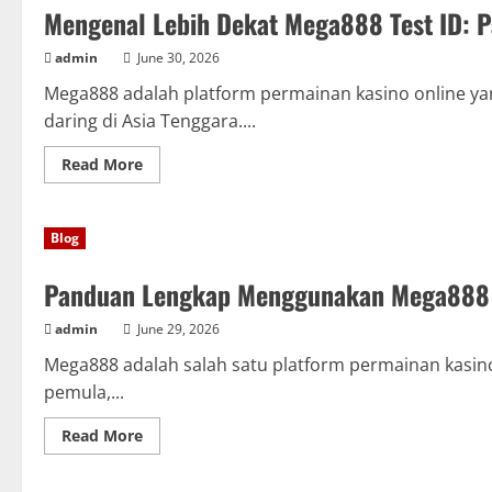
Mengenal Lebih Dekat Mega888 Test ID: 
admin
June 30, 2026
Mega888 adalah platform permainan kasino online y
daring di Asia Tenggara....
Read
Read More
more
about
Mengenal
Lebih
Blog
Dekat
Mega888
Test
Panduan Lengkap Menggunakan Mega888 T
ID:
Panduan
untuk
admin
June 29, 2026
Pemula
Mega888 adalah salah satu platform permainan kasino 
pemula,...
Read
Read More
more
about
Panduan