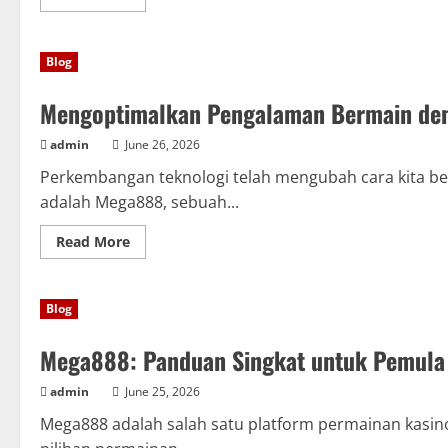
more
about
Mega888
Terkini:
Blog
Menjelajahi
Versi
Terbaru
Mengoptimalkan Pengalaman Bermain de
dari
Platform
Gaming
admin
June 26, 2026
Populer
Perkembangan teknologi telah mengubah cara kita be
adalah Mega888, sebuah...
Read
Read More
more
about
Mengoptimalkan
Pengalaman
Blog
Bermain
dengan
Mega888
Mega888: Panduan Singkat untuk Pemula
iOS
Download
admin
June 25, 2026
Mega888 adalah salah satu platform permainan kasino