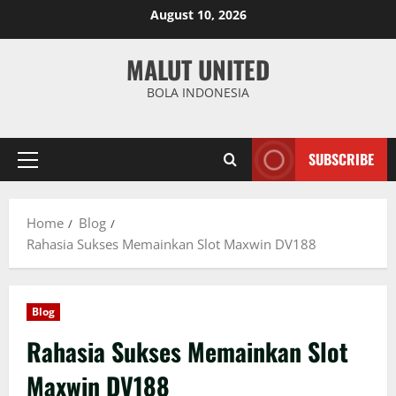
Skip
August 10, 2026
to
content
MALUT UNITED
BOLA INDONESIA
SUBSCRIBE
Primary
Menu
Home
Blog
Rahasia Sukses Memainkan Slot Maxwin DV188
Blog
Rahasia Sukses Memainkan Slot
Maxwin DV188