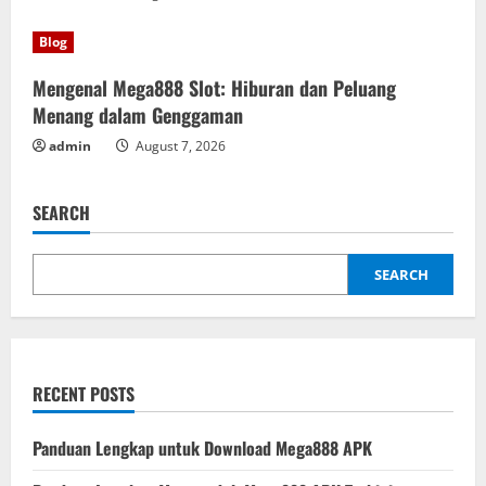
Blog
Mengenal Mega888 Slot: Hiburan dan Peluang
Menang dalam Genggaman
admin
August 7, 2026
SEARCH
SEARCH
RECENT POSTS
Panduan Lengkap untuk Download Mega888 APK