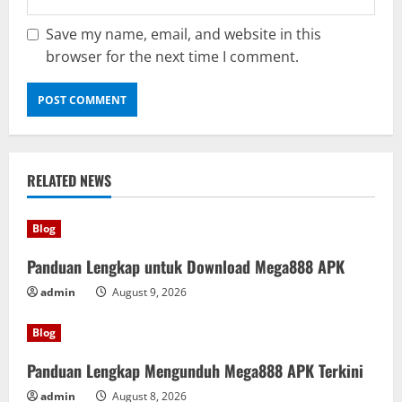
Save my name, email, and website in this
browser for the next time I comment.
RELATED NEWS
Blog
Panduan Lengkap untuk Download Mega888 APK
admin
August 9, 2026
Blog
Panduan Lengkap Mengunduh Mega888 APK Terkini
admin
August 8, 2026