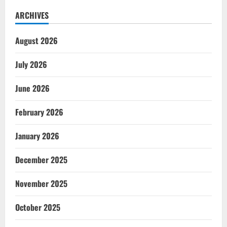
ARCHIVES
August 2026
July 2026
June 2026
February 2026
January 2026
December 2025
November 2025
October 2025