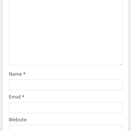
R
e
a
d
i
n
Name
*
g
Email
*
Website