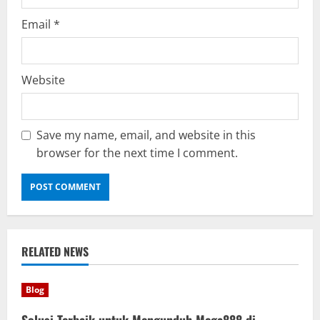
Email
*
Website
Save my name, email, and website in this
browser for the next time I comment.
RELATED NEWS
Blog
Solusi Terbaik untuk Mengunduh Mega888 di