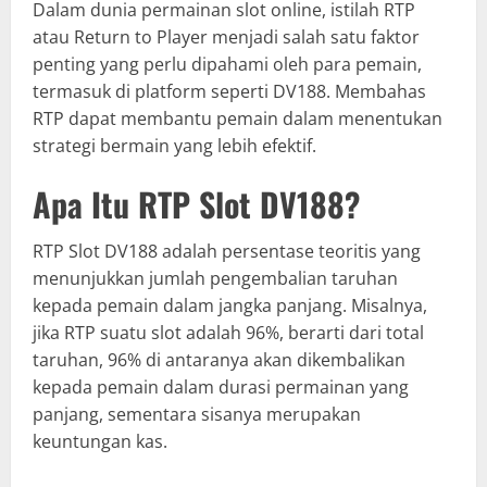
Dalam dunia permainan slot online, istilah RTP
atau Return to Player menjadi salah satu faktor
penting yang perlu dipahami oleh para pemain,
termasuk di platform seperti DV188. Membahas
RTP dapat membantu pemain dalam menentukan
strategi bermain yang lebih efektif.
Apa Itu RTP Slot DV188?
RTP Slot DV188 adalah persentase teoritis yang
menunjukkan jumlah pengembalian taruhan
kepada pemain dalam jangka panjang. Misalnya,
jika RTP suatu slot adalah 96%, berarti dari total
taruhan, 96% di antaranya akan dikembalikan
kepada pemain dalam durasi permainan yang
panjang, sementara sisanya merupakan
keuntungan kas.