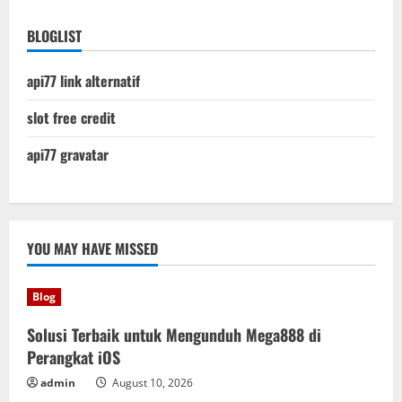
BLOGLIST
api77 link alternatif
slot free credit
api77 gravatar
YOU MAY HAVE MISSED
Blog
Solusi Terbaik untuk Mengunduh Mega888 di
Perangkat iOS
admin
August 10, 2026