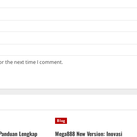
or the next time I comment.
Blog
Panduan Lengkap
Mega888 New Version: Inovasi