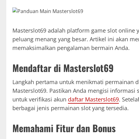
Masterslot69 adalah platform game slot onli
peluang menang yang besar. Artikel ini akan
memaksimalkan pengalaman bermain Anda.
Mendaftar di Masterslot69
Langkah pertama untuk menikmati permainan di 
Masterslot69. Pastikan Anda mengisi informasi 
untuk verifikasi akun
daftar Masterslot69
. Setel
berbagai jenis permainan slot yang tersedia.
Memahami Fitur dan Bonus