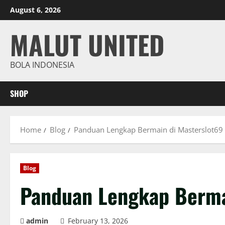
Skip
August 6, 2026
to
content
MALUT UNITED
BOLA INDONESIA
SHOP
Home
Blog
Panduan Lengkap Bermain di Masterslot69
Blog
Panduan Lengkap Berma
admin
February 13, 2026