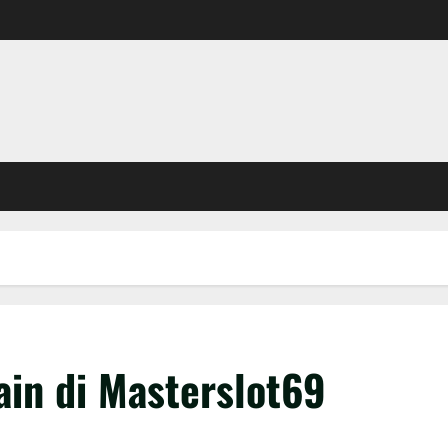
in di Masterslot69