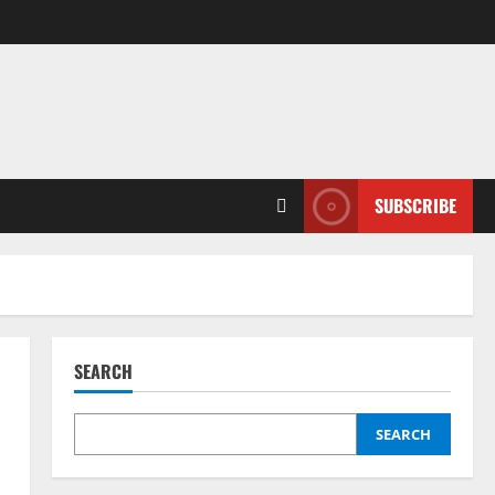
SUBSCRIBE
SEARCH
SEARCH