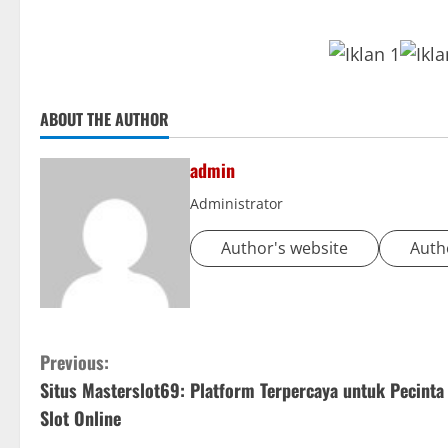
ABOUT THE AUTHOR
admin
Administrator
Author's website
Auth
C
Previous:
Situs Masterslot69: Platform Terpercaya untuk Pecinta
o
Slot Online