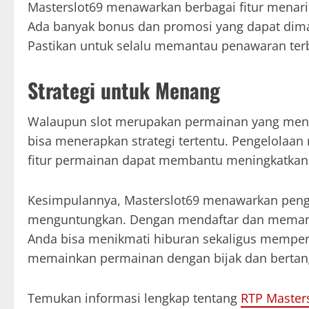
Masterslot69 menawarkan berbagai fitur mena
Ada banyak bonus dan promosi yang dapat dim
Pastikan untuk selalu memantau penawaran terb
Strategi untuk Menang
Walaupun slot merupakan permainan yang menit
bisa menerapkan strategi tertentu. Pengelola
fitur permainan dapat membantu meningkatkan
Kesimpulannya, Masterslot69 menawarkan peng
menguntungkan. Dengan mendaftar dan memanfaa
Anda bisa menikmati hiburan sekaligus mempero
memainkan permainan dengan bijak dan bertan
Temukan informasi lengkap tentang
RTP Master