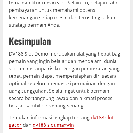
tema dan fitur mesin slot. Selain itu, pelajari tabel
pembayaran untuk memahami potensi
kemenangan setiap mesin dan terus tingkatkan
strategi bermain Anda.
Kesimpulan
DV188 Slot Demo merupakan alat yang hebat bagi
pemain yang ingin belajar dan mendalami dunia
slot online tanpa risiko. Dengan pendekatan yang
tepat, pemain dapat mempersiapkan diri secara
optimal sebelum memasuki permainan dengan
uang sungguhan. Selalu ingat untuk bermain
secara bertanggung jawab dan nikmati proses
belajar sambil bersenang-senang.
Temukan informasi lengkap tentang
dv188 slot
gacor
dan
dv188 slot maxwin