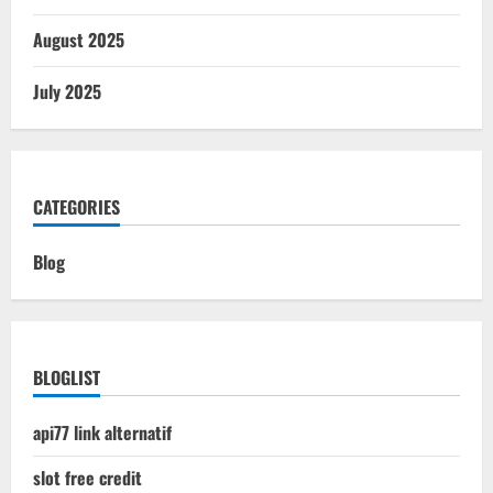
August 2025
July 2025
CATEGORIES
Blog
BLOGLIST
api77 link alternatif
slot free credit