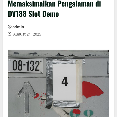
Memaksimalkan Pengalaman di
DV188 Slot Demo
admin
August 21, 2025