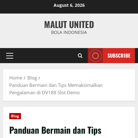
Skip
August 6, 2026
to
content
MALUT UNITED
BOLA INDONESIA
SUBSCRIBE
Primary
Menu
Home
Blog
Panduan Bermain dan Tips Memaksimalkan
Pengalaman di DV188 Slot Demo
Blog
Panduan Bermain dan Tips