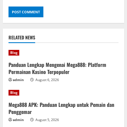
RELATED NEWS
Blog
Panduan Lengkap Mengenai Mega888: Platform
Permainan Kasino Terpopuler
admin
August 6, 2026
Blog
Mega888 APK: Panduan Lengkap untuk Pemain dan
Penggemar
admin
August 5, 2026