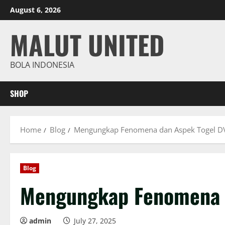
Skip
August 6, 2026
to
content
MALUT UNITED
BOLA INDONESIA
SHOP
Home
Blog
Mengungkap Fenomena dan Aspek Togel D
Blog
Mengungkap Fenomena 
admin
July 27, 2025