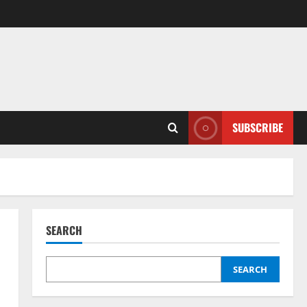
SUBSCRIBE
SEARCH
SEARCH