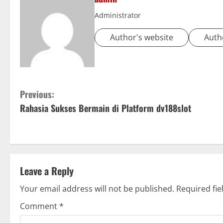
Administrator
Author's website
Auth
C
Previous:
Rahasia Sukses Bermain di Platform dv188slot
o
n
t
Leave a Reply
i
Your email address will not be published.
Required fi
n
Comment
*
u