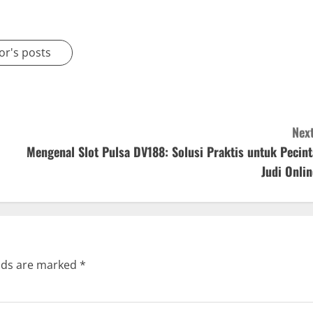
or's posts
Next
Mengenal Slot Pulsa DV188: Solusi Praktis untuk Pecint
Judi Onlin
elds are marked
*