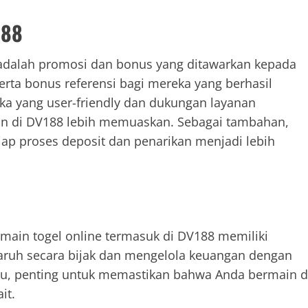
188
 adalah promosi dan bonus yang ditawarkan kepada
rta bonus referensi bagi mereka yang berhasil
ka yang user-friendly dan dukungan layanan
n di DV188 lebih memuaskan. Sebagai tambahan,
ap proses deposit dan penarikan menjadi lebih
ermain togel online termasuk di DV188 memiliki
taruh secara bijak dan mengelola keuangan dengan
 itu, penting untuk memastikan bahwa Anda bermain d
it.