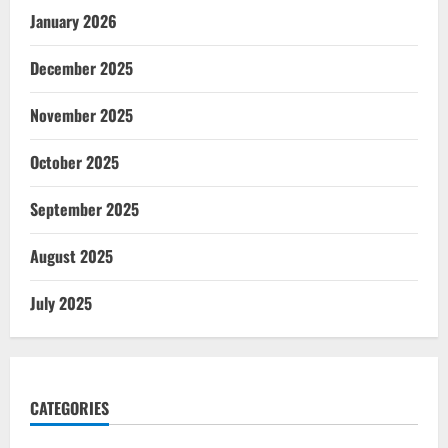
January 2026
December 2025
November 2025
October 2025
September 2025
August 2025
July 2025
CATEGORIES