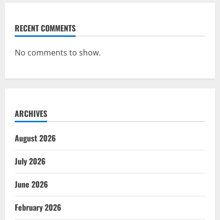
RECENT COMMENTS
No comments to show.
ARCHIVES
August 2026
July 2026
June 2026
February 2026