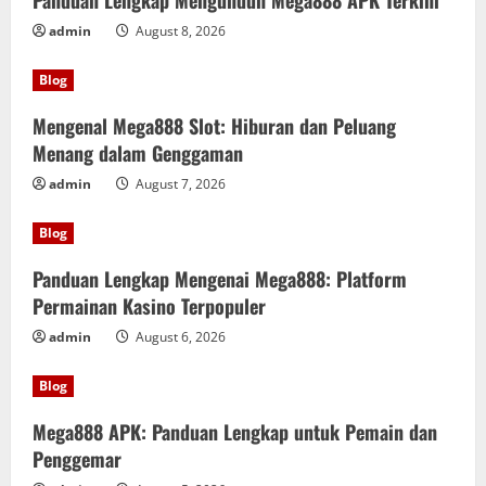
Panduan Lengkap Mengunduh Mega888 APK Terkini
admin
August 8, 2026
Blog
Mengenal Mega888 Slot: Hiburan dan Peluang
Menang dalam Genggaman
admin
August 7, 2026
Blog
Panduan Lengkap Mengenai Mega888: Platform
Permainan Kasino Terpopuler
admin
August 6, 2026
Blog
Mega888 APK: Panduan Lengkap untuk Pemain dan
Penggemar