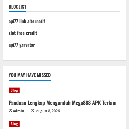
BLOGLIST
api77 link alternatif
slot free credit
api77 gravatar
YOU MAY HAVE MISSED
Blog
Panduan Lengkap Mengunduh Mega888 APK Terkini
admin
August 8, 2026
Blog