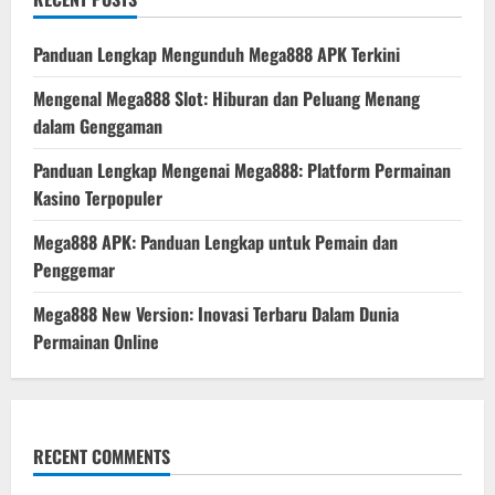
Panduan Lengkap Mengunduh Mega888 APK Terkini
Mengenal Mega888 Slot: Hiburan dan Peluang Menang
dalam Genggaman
Panduan Lengkap Mengenai Mega888: Platform Permainan
Kasino Terpopuler
Mega888 APK: Panduan Lengkap untuk Pemain dan
Penggemar
Mega888 New Version: Inovasi Terbaru Dalam Dunia
Permainan Online
RECENT COMMENTS