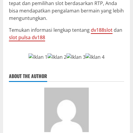
tepat dan pemilihan slot berdasarkan RTP, Anda
bisa mendapatkan pengalaman bermain yang lebih
menguntungkan.
Temukan informasi lengkap tentang
dv188slot
dan
slot pulsa dv188
ABOUT THE AUTHOR