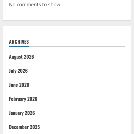
No comments to show.
ARCHIVES
August 2026
July 2026
June 2026
February 2026
January 2026
December 2025