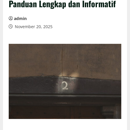
Panduan Lengkap dan Informatif
admin
November 20, 2025