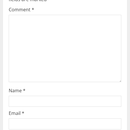
e
Comment
*
R
e
a
d
i
n
g
Name
*
Email
*