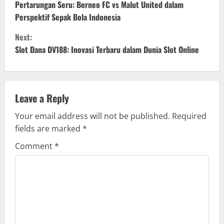
o
Pertarungan Seru: Borneo FC vs Malut United dalam
Perspektif Sepak Bola Indonesia
n
Next:
t
Slot Dana DV188: Inovasi Terbaru dalam Dunia Slot Online
i
n
Leave a Reply
u
Your email address will not be published.
Required
fields are marked
*
e
Comment
*
R
e
a
d