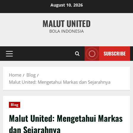
Skip
August 10, 2026
to
content
MALUT UNITED
BOLA INDONESIA
SUBSCRIBE
Primary
Menu
Home
Blog
Malut United: Mengetahui Markas dan Sejarahnya
Blog
Malut United: Mengetahui Markas
dan Sejarahnya