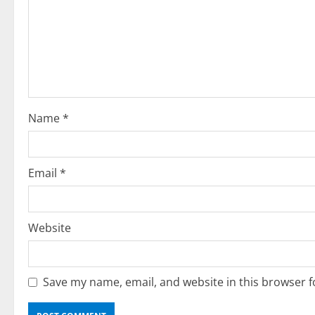
R
e
a
d
i
Name
*
n
g
Email
*
Website
Save my name, email, and website in this browser f