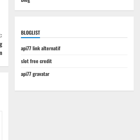
BLOGLIST
:
g
api77 link alternatif
n
slot free credit
api77 gravatar