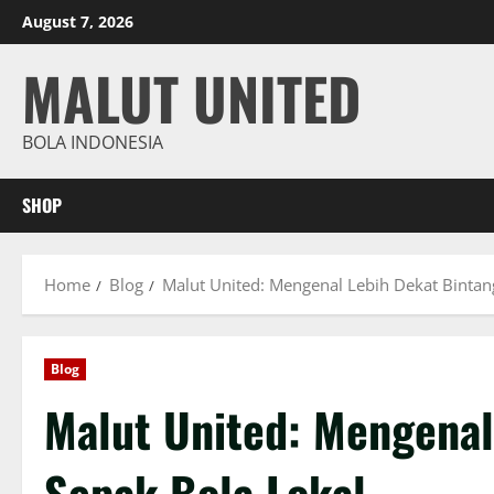
Skip
August 7, 2026
to
content
MALUT UNITED
BOLA INDONESIA
SHOP
Home
Blog
Malut United: Mengenal Lebih Dekat Bintan
Blog
Malut United: Mengenal
Sepak Bola Lokal