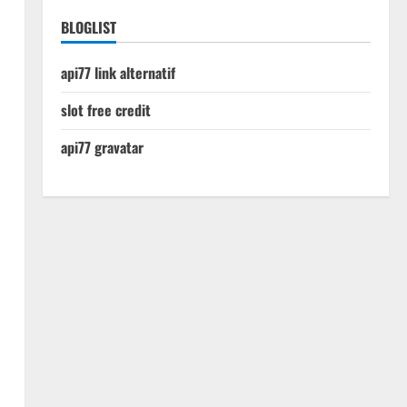
BLOGLIST
api77 link alternatif
slot free credit
api77 gravatar