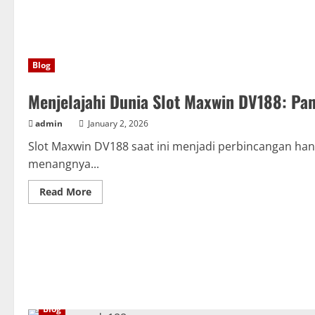
Blog
Menjelajahi Dunia Slot Maxwin DV188: Pa
admin
January 2, 2026
Slot Maxwin DV188 saat ini menjadi perbincangan hang
menangnya...
Read
Read More
more
about
Menjelajahi
Dunia
Slot
Maxwin
DV188:
Panduan
dan
Tips
Blog