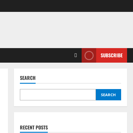
SUBSCRIBE
SEARCH
SEARCH
RECENT POSTS