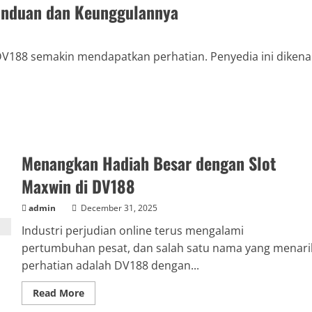
Panduan dan Keunggulannya
 DV188 semakin mendapatkan perhatian. Penyedia ini dikena
Menangkan Hadiah Besar dengan Slot
Maxwin di DV188
admin
December 31, 2025
Industri perjudian online terus mengalami
pertumbuhan pesat, dan salah satu nama yang menari
perhatian adalah DV188 dengan...
Read
Read More
more
about