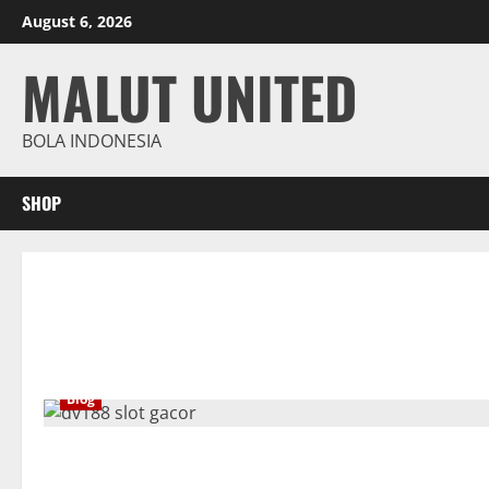
Skip
August 6, 2026
to
content
MALUT UNITED
BOLA INDONESIA
SHOP
Blog