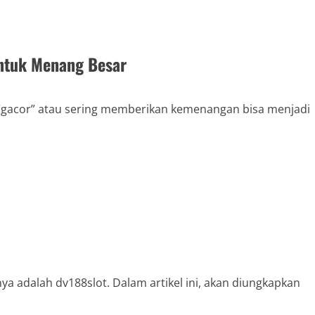
Menangkan
Hadiah
Besar
dengan
Slot
 untuk Menang Besar
Maxwin
di
DV188
 “gacor” atau sering memberikan kemenangan bisa menjadi
unya adalah dv188slot. Dalam artikel ini, akan diungkapkan