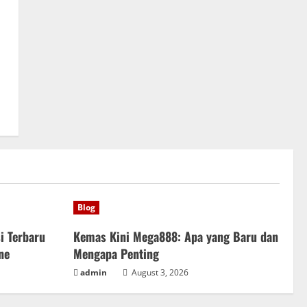
Blog
i Terbaru
Kemas Kini Mega888: Apa yang Baru dan
ne
Mengapa Penting
admin
August 3, 2026